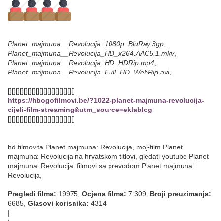
Planet_majmuna__Revolucija_1080p_BluRay.3gp
,
Planet_majmuna__Revolucija_HD_x264.AAC5.1.mkv
,
Planet_majmuna__Revolucija_HD_HDRip.mp4
,
Planet_majmuna__Revolucija_Full_HD_WebRip.avi
,
[][][][][][][][][][][][][][][][][]
https://hbogofilmovi.be/?1022-planet-majmuna-revolucija-
cijeli-film-streaming&utm_source=eklablog
[][][][][][][][][][][][][][][][][]
hd filmovita Planet majmuna: Revolucija, moj-film Planet
majmuna: Revolucija na hrvatskom titlovi, gledati youtube Planet
majmuna: Revolucija, filmovi sa prevodom Planet majmuna:
Revolucija,
Pregledi filma:
19975,
Ocjena filma:
7.309,
Broji preuzimanja:
6685,
Glasovi korisnika:
4314
|