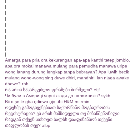
|
|
|
|
|
|
|
|
|
|
Amarga para pria ora kekurangan apa-apa kanthi tetep jomblo,
apa ora mokal manawa mulang para pemudha manawa uripe
wong lanang durung lengkap tanpa bebrayan? Apa luwih becik
mulang wong-wong sing duwe dhiri, mandhiri, lan njaga awake
dhewe? rhh
რა არის სასარგებლო ფრაზები ბირმული? etjf
Чи були в Америці чорні люди до паломників? sykb
Bii o ṣe le gba ẹdinwo ọjọ -ibi H&M mi rmin
ოდესმე გამოგიყენებიათ საქორწინო მოგზაურობის
რეგისტრაცია? ეს არის მიმზიდველი თუ მიზანშეწონილი,
რადგან თქვენ სთხოვთ ხალხს დააფინანსონ თქვენი
თაფლობის თვე? albp