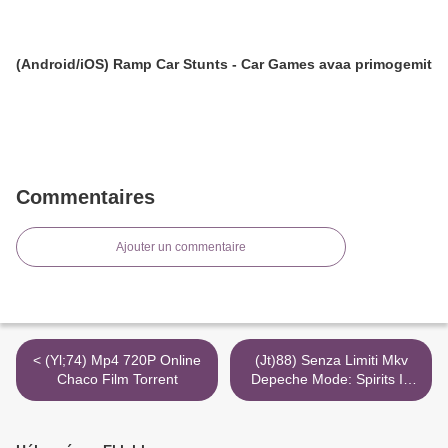
(Android/iOS) Ramp Car Stunts - Car Games avaa primogemit
Commentaires
Ajouter un commentaire
< (Yl;74) Mp4 720P Online
(Jt)88) Senza Limiti Mkv
Chaco Film Torrent
Depeche Mode: Spirits In
The Forest Scarica 1080P >